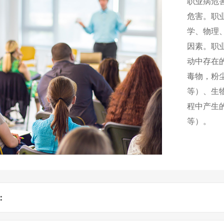
职业病危
危害。职
学、物理
因素。职
动中存在
毒物，粉
等）、生
程中产生
等）。
：