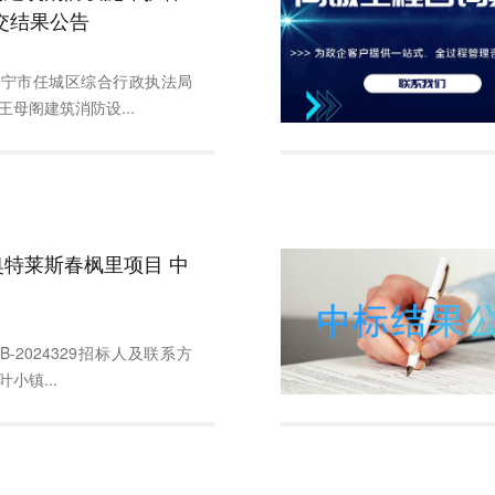
交结果公告
济宁市任城区综合行政执法局
母阁建筑消防设...
特莱斯春枫里项目 中
B-2024329招标人及联系方
小镇...