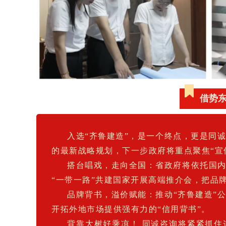
借势
入选“齐鲁建造”，是一个终点，更是同
的最新战略规划，下一步政府将重点聚焦“宣传
搭台唱戏，走向全国：省政府将依托国
“一带一路”共建国家开展高端推介会，把品
品牌背书，溢价赋能：推动“齐鲁建造”
开拓外地市场提供强有力的“信用背书”。
背靠大树好乘凉！ 同诚咨询将紧紧抓住