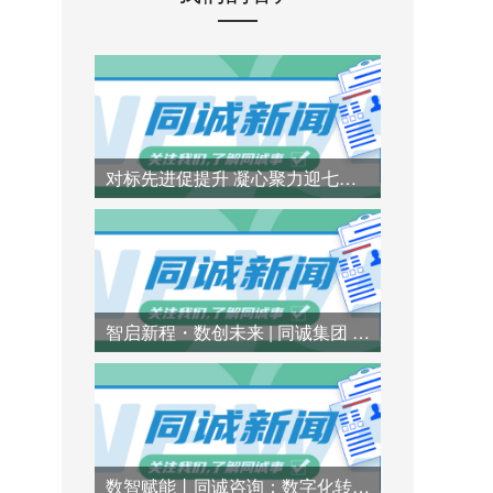
对标先进促提升 凝心聚力迎七一 | 同诚咨询赴行业标杆企业参访交流
智启新程・数创未来 | 同诚集团 AI 技术专题培训圆满举办
数智赋能丨同诚咨询：数字化转型打造造价咨询新优势