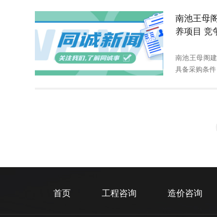
南池王母
养项目 竞
南池王母阁
具备采购条件，
首页
工程咨询
造价咨询