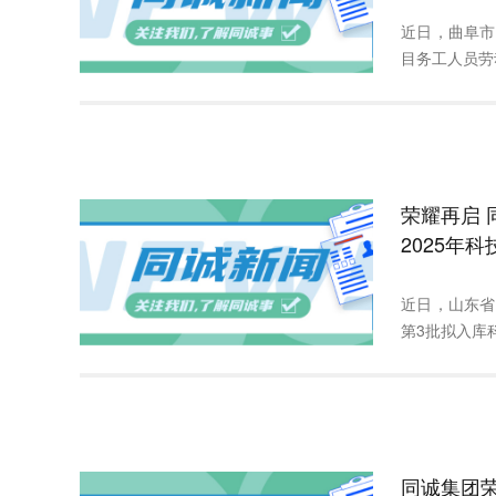
近日，曲阜市
目务工人员劳动
荣耀再启 
2025年
近日，山东省
第3批拟入库科
同诚集团