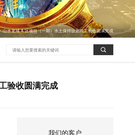
・山水龙城 A 区项目（一期）水土保持设施竣工验收圆满完成
竣工验收圆满完成
我们的客户