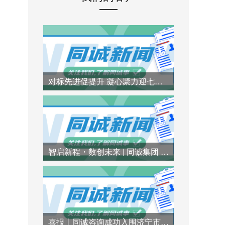
对标先进促提升 凝心聚力迎七一 | 同诚咨询赴行业标杆企业参访交流
智启新程・数创未来 | 同诚集团 AI 技术专题培训圆满举办
喜报丨同诚咨询成功入围济宁市兖州区财政局财政投资评审造价咨询服务项目