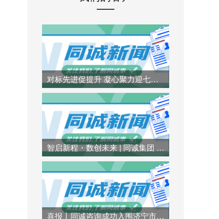
对标先进促提升 凝心聚力迎七一 | 同诚咨询赴行业标杆企业参访交流
智启新程・数创未来 | 同诚集团 AI 技术专题培训圆满举办
喜报丨同诚咨询成功入围济宁市兖州区财政局财政投资评审造价咨询服务项目