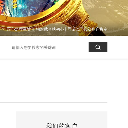
讯
匠心监理赢赞誉 锦旗载誉映初心 | 同诚监理喜获客户肯定
>
我们的客户