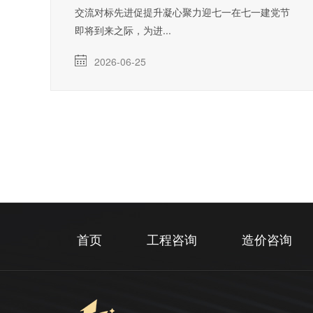
交流对标先进促提升凝心聚力迎七一在七一建党节
即将到来之际，为进...
2026-06-25
首页
工程咨询
造价咨询