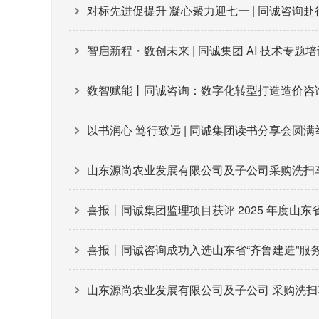
对标先进促提升 凝心聚力迎七一 | 同诚咨询
智启新程・数创未来 | 同诚集团 AI 技术专题
数智赋能丨同诚咨询：数字化转型打造造价咨
以书润心 笃行致远 | 同诚集团读书分享会圆满
山东源尚农业发展有限公司及子公司采购洗扫车、
喜报丨同诚集团监理项目获评 2025 年度山
喜报丨同诚咨询成功入选山东省“齐鲁建造”服
山东源尚农业发展有限公司及子公司 采购洗扫