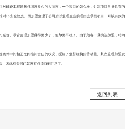
针对触碰工程建筑领域没多久的人而言，一个项目的怎么样，针对项目自身具有的
来种下安全隐患。而加盟监理子公司后以监理企业的理由去承揽项目，可以有效的
间减价。尽管监理加盟赚得更少了，但却更平稳了。由于顾客一旦挑选加盟，時间
纷案件中间相互之间推卸责任的状况，缓解了监督机构的劳动量。其次监理加盟发
后，因此有关部门就没有必须時刻注意了。
返回列表