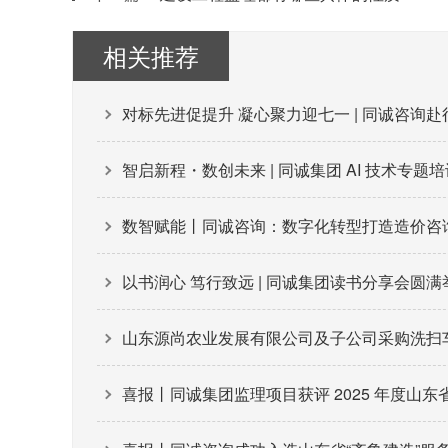
相关推荐
对标先进促提升 凝心聚力迎七一 | 同诚咨询
智启新程・数创未来 | 同诚集团 AI 技术专题
数智赋能丨同诚咨询：数字化转型打造造价咨
以书润心 笃行致远 | 同诚集团读书分享会圆满
山东源尚农业发展有限公司及子公司采购洗扫车、
喜报丨同诚集团监理项目获评 2025 年度山