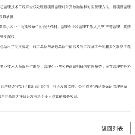
，总监理技术工程师全权处理新项目监理对外开放融洽和对里管理方法。新项目监理
程师承担。
护保养小区业主与建设单位的合法权利，监理企业和监理工作人员应“严苛监理、真情
监管支配权。
能也做出了明文规定，施工单位与承包单位中间涉及到工程施工合同相关的联络主题
于专业技术人员服务咨询类，监理企业与客户商议明确的监理酬劳，应在监理委托协
师严格遵守实行“政府部门监管、社会发展监理、公司自查”的品质保证管理体系，
照合同条款为项目开发商给予令人满意的服务项目。
返回列表