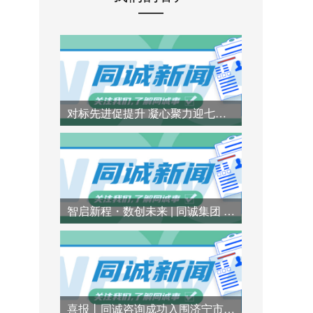
对标先进促提升 凝心聚力迎七一 | 同诚咨询赴行业标杆企业参访交流
智启新程・数创未来 | 同诚集团 AI 技术专题培训圆满举办
喜报丨同诚咨询成功入围济宁市兖州区财政局财政投资评审造价咨询服务项目