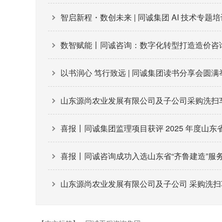
智启新程・数创未来 | 同诚集团 AI 技术专题
数智赋能丨同诚咨询：数字化转型打造造价咨
以书润心 笃行致远 | 同诚集团读书分享会圆满
山东源尚农业发展有限公司及子公司采购洗扫车、
喜报丨同诚集团监理项目获评 2025 年度山
喜报丨同诚咨询成功入选山东省“齐鲁建造”服
山东源尚农业发展有限公司及子公司 采购洗扫