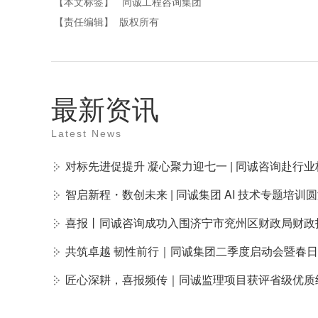
【本文标签】
同诚工程咨询集团
【责任编辑】
版权所有
最新资讯
Latest News
对标先进促提升 凝心聚力迎七一 | 同诚咨询赴行
智启新程・数创未来 | 同诚集团 AI 技术专题培训
喜报丨同诚咨询成功入围济宁市兖州区财政局财政
共筑卓越 韧性前行｜同诚集团二季度启动会暨春
匠心深耕，喜报频传｜同诚监理项目获评省级优质