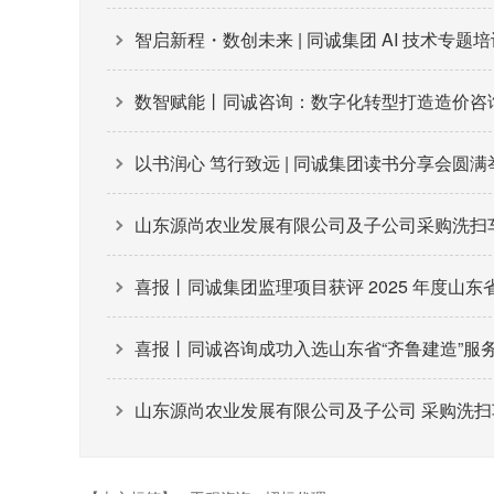
智启新程・数创未来 | 同诚集团 AI 技术专题
数智赋能丨同诚咨询：数字化转型打造造价咨
以书润心 笃行致远 | 同诚集团读书分享会圆满
山东源尚农业发展有限公司及子公司采购洗扫车、
喜报丨同诚集团监理项目获评 2025 年度山
喜报丨同诚咨询成功入选山东省“齐鲁建造”服
山东源尚农业发展有限公司及子公司 采购洗扫